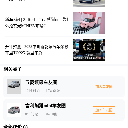
新车X问 | 2月6日上市，熊猫mini靠什
么抢宏光MINIEV市场？
开年预测 | 2023中国新能源汽车爆款
车型TOP25-微型车篇
相关圈子
五菱缤果车友圈
加入车友圈
1246
讨论
4.7w
阅读
吉利熊猫mini车友圈
加入车友圈
848
讨论
3.0w
阅读
全部评论·
68