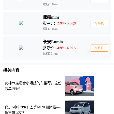
续航280km
熊猫mini
指导价：
2.99 - 5.58
车系页
万
续航200km
长安Lumin
指导价：
4.99 - 6.99
车系页
万
续航301km
相关内容
女神节最适合小姐姐的车推荐，这份
清单收好！
代步“神车”PK！宏光MINI和熊猫mini
谁更值得买？