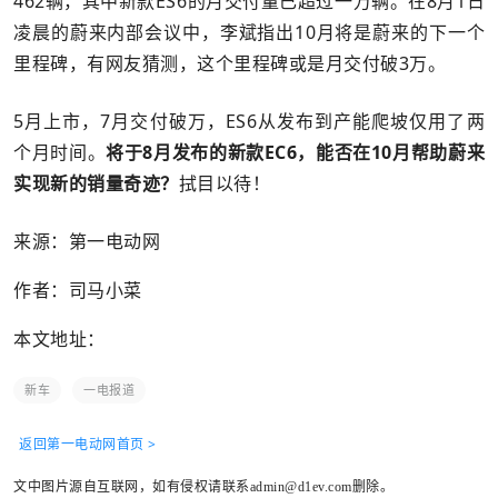
462辆，其中新款ES6的月交付量已超过一万辆。在8月1日
凌晨的蔚来内部会议中，李斌指出10月将是蔚来的下一个
里程碑，有网友猜测，这个里程碑或是月交付破3万。
5月上市，7月交付破万，ES6从发布到产能爬坡仅用了两
个月时间。
将于8月发布的新款EC6，能否在10月帮助蔚来
实现新的销量奇迹？
拭目以待！
来源：第一电动网
作者：司马小菜
本文地址：
新车
一电报道
返回第一电动网首页 >
文中图片源自互联网，如有侵权请联系admin@d1ev.com删除。