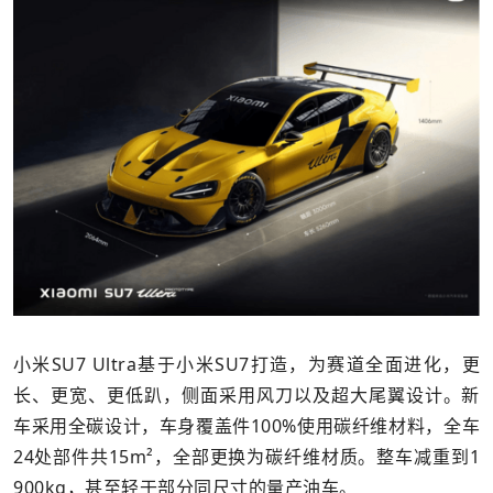
小米SU7 Ultra基于小米SU7打造，为赛道全面进化，更
长、更宽、更低趴，侧面采用风刀以及超大尾翼设计。新
车采用全碳设计，车身覆盖件100%使用碳纤维材料，全车
24处部件共15m²，全部更换为碳纤维材质。整车减重到1
900kg，甚至轻于部分同尺寸的量产油车。