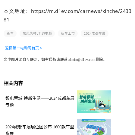
本文地址：
https://m.d1ev.com/carnews/xinche/2433
81
新车
东风风神L7 纯电版
新车上市
2024成都车展
返回第一电动网首页 >
文中图片源自互联网，如有侵权请联系admin@d1ev.com删除。
相关内容
智电蓉城·换新生活——2024成都车展
专题
2024成都车展展位图公布 1600款车型
参展