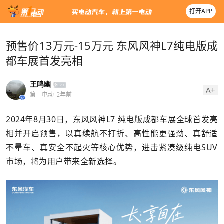
打开APP
预售价13万元-15万元 东风风神L7纯电版成
都车展首发亮相
王鸣幽
A+
第一电动
2年前
2024年8月30日，东风风神L7 纯电版成都车展全球首发亮
相并开启预售，以真续航不打折、高性能更强劲、真舒适
不晕车、真安全不起火等核心优势，进击紧凑级纯电SUV
市场，将为用户带来全新选择。