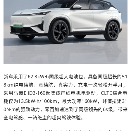
新车采用了62.3kW·h同级超大电池包，具备同级超长的51
8km纯电续航，真续航，真实力，充电一次轻松开半月；
采用马赫E iD3-160超集成扁线电机电驱动，CLTC综合电
耗仅为13.5kW·h/100km，最大功率160kW，峰值扭矩31
0N·m的强劲动力，零百加速达到了同级领先的6s级，带来
全电驾感、一骑绝尘的超爽驾驶体验。