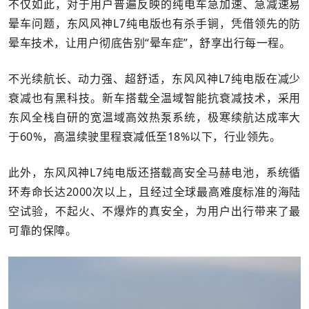
不仅如此，对于用户普遍反映的纯电车急加速、急减速易
晕车问题，东风风神L7纯电版也有杀手锏，凭借领先的防
晕车技术，让用户彻底告别“晕车症”，舒享出行每一程。
不光续航长、动力强、超舒适，东风风神L7纯电版在减少
衰减也有黑科技。新车搭载全温域智能抗衰减技术，采用
东风全栈自研的宽温域高效热泵系统，极寒续航达成率大
于60%，高温续驶里程衰减低至18%以下，行业领先。
此外，东风风神L7纯电版还搭载高安全马赫电池，系统循
环寿命长达2000次以上，且经过全球最高难度标准的海陆
空试验，不起火、不爆炸的真安全，为用户出行带来了最
可靠的保障。