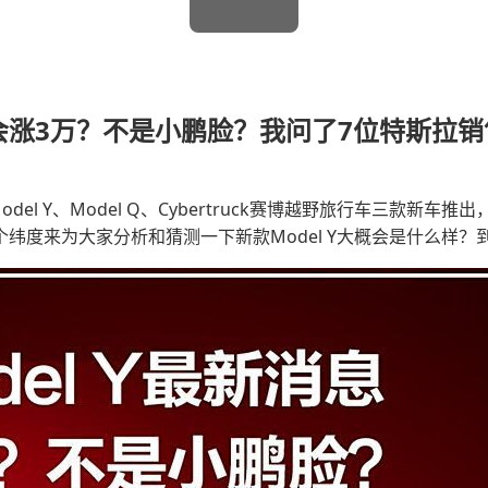
息 会涨3万？不是小鹏脸？我问了7位特斯拉销
l Y、Model Q、Cybertruck赛博越野旅行车三款新
多个纬度来为大家分析和猜测一下新款Model Y大概会是什么样