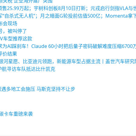
额关税 企业海外建厂突围
列预售25.99万起；宇树科创板8月10日打新；元戎启行剑指VLA
“自杀式无人机”；月之暗面G轮投前估值500亿；Momenta拿
布会现场
号，被叫停了
UV车型推荐这款
AI踩刹车！Claude 60小时把后量子密码破解难度压缩6700
型评价结果
量榜：银河星愿、比亚迪元领跑，新能源车型占据主流丨盖世汽车研究
护航寻访车队抵达比什凯克
拉遭遇多地工会施压 马斯克坚持不让步
碳卡车重磅来袭