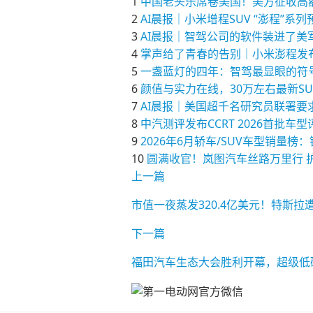
1
中国老头乐席卷美国！美方征收高
2
AI晨报｜小米增程SUV “澎程”系
3
AI晨报｜智驾公司的软件装进了美军
4
掌声给了青春的告别｜小米澎程发
5
一盏蓝灯的四年：智驾最显眼的符
6
颜值与实力在线，30万左右最新S
7
AI晨报｜美国超千名研究员联署要求为
8
中汽测评发布CCRT 2026首批车
9
2026年6月轿车/SUV车型销
10
圆满收官！岚图汽车丝路万里行 
上一篇
市值一夜蒸发320.4亿美元！特斯
下一篇
福田汽车生态大会胜利开幕，超级低