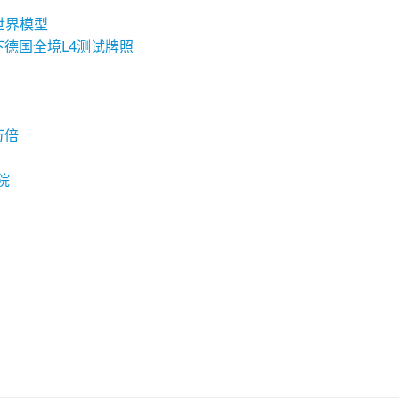
与世界模型
下德国全境L4测试牌照
万倍
院