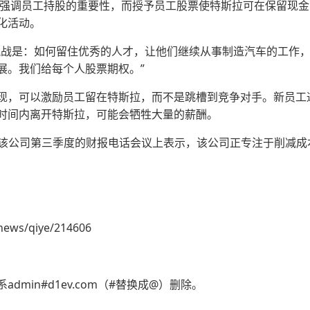
强调员工持股的重要性，而授予员工股票使特斯拉可在保留现金
化活动。
挑战是：如何留住优秀的人才，让他们继续从事制造汽车的工作
展。我们给每个人股票期权。”
现，可以激励员工留在特斯拉，而不是跳槽到竞争对手。新员工
时间内离开特斯拉，可能会牺牲大量的薪酬。
neja在该公司第三季度的财报电话会议上表示，该公司正专注于削减
news/qiye/214606
min#d1ev.com（#替换成@）删除。