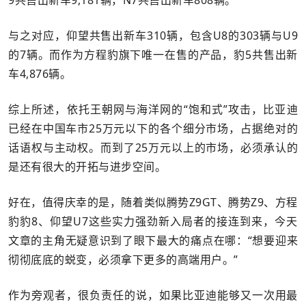
与之对应，仰望共售出新车310辆，包含U8的303辆与U9
的7辆。而作为方程豹旗下唯一在售的产品，豹5共售出新
车4,876辆。
综上所述，依托王朝网与海洋网的“饱和式”攻击，比亚迪
已经在中国车市25万元以下的各个细分市场，占据绝对的
话语权与主动权。而到了25万元以上的市场，必须承认的
是还有很大的开拓与进步空间。
好在，值得庆幸的是，随着类似腾势Z9GT、腾势Z9、方程
豹豹8、仰望U7这些实力强劲新入局者的接连到来，今天
文章的主角无疑意识到了眼下最大的痛点在哪：“想要迎来
彻彻底底的蜕变，必须拿下更多的高端用户。”
作为旁观者，很负责任的说，如果比亚迪能够又一次用最