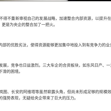
不得不重新审视自己的发展战略，加速整合内部资源，以提升
度，更是为央企的整合加了一把火。
内部的优胜劣汰，使得资源能够更加集中地投入到有竞争力的业
发展，竞争也日益激烈。三大车企的合资板块，如东风日产、一
下滑的困境。
岚图、长安的阿维塔等虽然崭露头角，但尚未形成足够的规模
的强势表现，无疑给央企带来了巨大的压力。