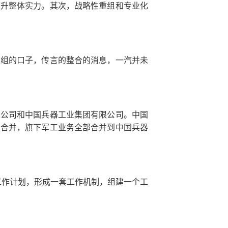
提升整体实力。其次，战略性重组和专业化
重组的口子，传言的整合的消息，一汽并未
限公司和中国兵器工业集团有限公司。中国
司合并，旗下军工业务全部合并到中国兵器
工作计划，形成一套工作机制，组建一个工