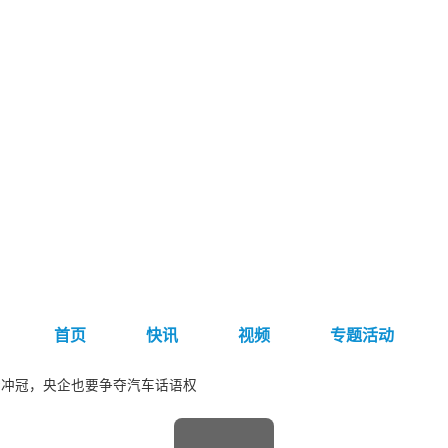
首页
快讯
视频
专题活动
合冲冠，央企也要争夺汽车话语权