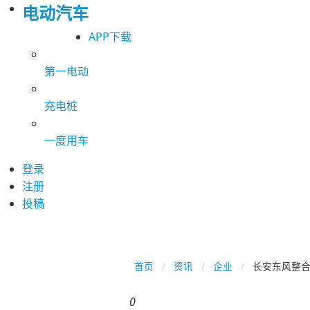
电动汽车
APP下载
第一电动
充电桩
一度用车
登录
注册
投稿
首页
资讯
企业
长安东风整
0