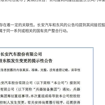
存在着一定的关联性。长安汽车和东风的公告均提到其间接控
属于同一系列或相关的国有资产整合行动。