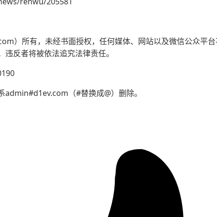
/news/renwu/205581
ev.com）所有，未经书面授权，任何媒体、网站以及微信公众
。违反者将被依法追究法律责任。
190
min#d1ev.com（#替换成@）删除。