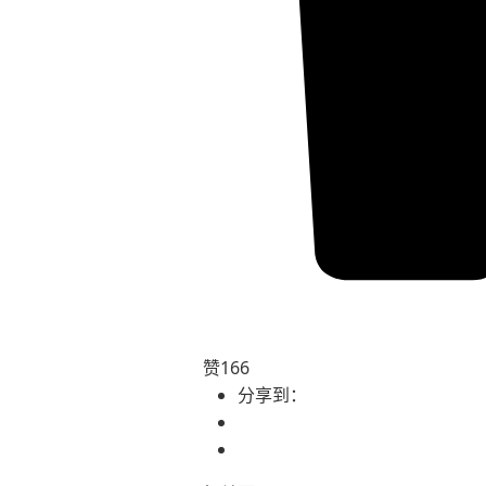
赞
166
分享到：