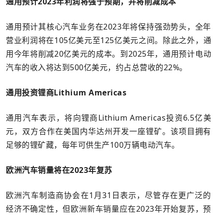
通用预计2023年利润将强于预期，并将削减成本
通用预计其核心汽车业务在2023年将保持强劲势头，全年
营业利润将在105亿美元至125亿美元之间。除此之外，通
用今年将削减20亿美元的成本。到2025年，通用预计电动
汽车的收入将达到500亿美元，约占总营收的22%。
通用投资锂商Lithium Americas
通用汽车表示，将向锂商Lithium Americas投资6.5亿美
元，双方合作在美国内华达州开发一座锂矿。该项目拥有
足够的锂矿藏，每年可供生产100万辆电动汽车。
欧洲汽车销量将在2023年复苏
欧洲汽车制造商协会在1月31日表示，尽管存在更广泛的
经济不确定性，但欧洲新车销量应在2023年开始复苏，预