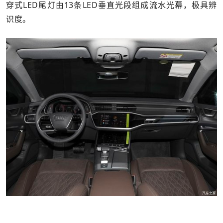
穿式LED尾灯由13条LED垂直光段组成流水光幕，极具辨
识度。