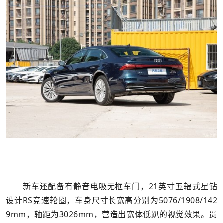
新车还配备有静音电吸无框车门，21英寸五辐式星钻
设计RS竞速轮圈，车身尺寸长宽高分别为5076/1908/142
9mm，轴距为3026mm，营造出宽体低趴的视觉效果。贯