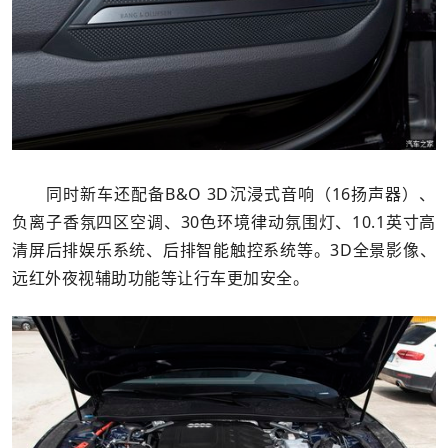
同时新车还配备B&O 3D沉浸式音响（16扬声器）、
负离子香氛四区空调、30色环境律动氛围灯、10.1英寸高
清屏后排娱乐系统、后排智能触控系统等。3D全景影像、
远红外夜视辅助功能等让行车更加安全。