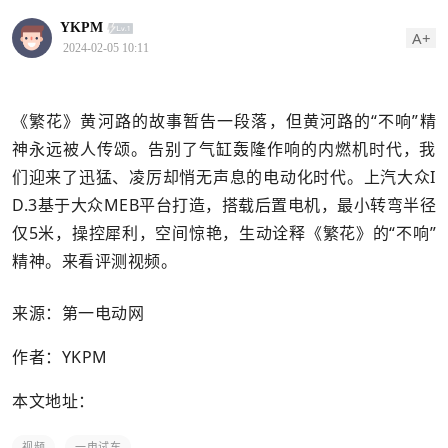
YKPM
A+
2024-02-05 10:11
《繁花》黄河路的故事暂告一段落，但黄河路的“不响”精
神永远被人传颂。告别了气缸轰隆作响的内燃机时代，我
们迎来了迅猛、凌厉却悄无声息的电动化时代。上汽大众I
D.3基于大众MEB平台打造，搭载后置电机，最小转弯半径
仅5米，操控犀利，空间惊艳，生动诠释《繁花》的“不响”
精神。来看评测视频。
来源：第一电动网
作者：YKPM
本文地址：
视频
一电试车