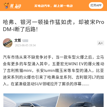
打开APP
哈弗、银河一顿操作猛如虎，却被宋Pro
DM-i断了后路！
文哲
A+
2023-06-05 19:34
汽车市场从来不缺竞争对手，当一款车型火爆之后，立马
会有更多的车型涌入其中，五菱宏光MINI EV的爆火推动
了吉利熊猫mini，长安lumin糯玉米等车型的涌入，比亚
迪宋系列的火爆也引来了哈弗枭龙系列、吉利银河L7的加
入，在紧凑级混动SUV领域拉开了厮杀的序幕.......