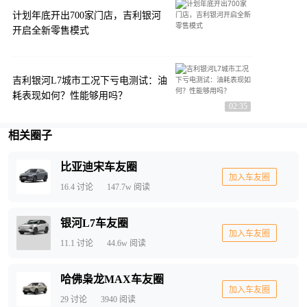
计划年底开出700家门店，吉利银河
开启全新零售模式
吉利银河L7城市工况下亏电测试：油
耗表现如何？性能够用吗？
02:35
相关圈子
比亚迪宋车友圈
加入车友圈
16.4
讨论
147.7w
阅读
银河L7车友圈
加入车友圈
11.1
讨论
44.6w
阅读
哈佛枭龙MAX车友圈
加入车友圈
29
讨论
3940
阅读