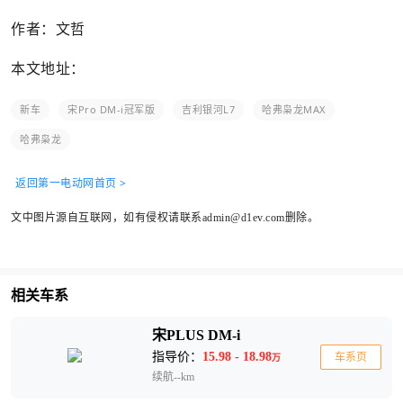
作者：文哲
本文地址：
新车
宋Pro DM-i冠军版
吉利银河L7
哈弗枭龙MAX
哈弗枭龙
返回第一电动网首页 >
文中图片源自互联网，如有侵权请联系admin@d1ev.com删除。
相关车系
宋PLUS DM-i
指导价：
15.98 - 18.98
车系页
万
续航--km