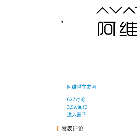
阿维塔车友圈
627
讨论
3.5w
阅读
进入圈子
发表评论