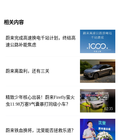
相关内容
蔚来完成高速换电千站计划，终结高
速公路补能焦虑
蔚来离盈利，还有三关
精致少年核心出装！蔚来Firefly萤火
虫11.98万塞9气囊暴打同级小车？
02:35
蔚来铁血换将，沈斐能否拯救乐道？