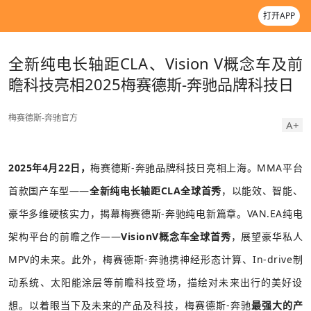
打开APP
全新纯电长轴距CLA、Vision V概念车及前
瞻科技亮相2025梅赛德斯-奔驰品牌科技日
梅赛德斯-奔驰官方
A+
2025年4月22日，
梅赛德斯-奔驰品牌科技日亮相上海。MMA平台
首款国产车型——
全新纯电长轴距C
LA
全球首秀
，以能效、智能、
豪华多维硬核实力，揭幕梅赛德斯-奔驰纯电新篇章。VAN.EA纯电
架构平台的前瞻之作——
Vision
V
概念车全球首秀
，展望豪华私人
MPV的未来。此外，梅赛德斯-奔驰携神经形态计算、In-drive制
动系统、太阳能涂层等前瞻科技登场，描绘对未来出行的美好设
想。以着眼当下及未来的产品及科技，梅赛德斯-奔驰
最强大的产