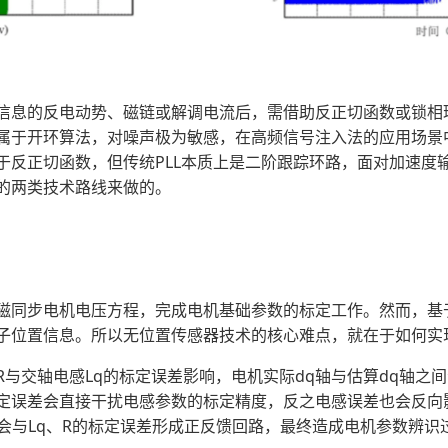
反电动势、磁链或解调电流后，需借助反正切函数或锁相环（Phase-
属于开环算法，对噪声极为敏感，在高频信号注入法的应用场景中
于反正切函数，但传统PLL本质上是二阶跟踪环路，面对加速度
的两类技术路线来做的。
磁同步电机电压方程，完成电机基础参数的标定工作。然而，基
子位置信息。所以无位置传感器技术的核心难点，就在于如何实
与交轴电感Lq的标定误差影响，电机实际dq轴与估算dq轴之间
定误差会直接干扰电感参数的标定精度，反之电感误差也会反向
r会与Lq、R的标定误差形成正反馈回路，最终造成电机参数辨